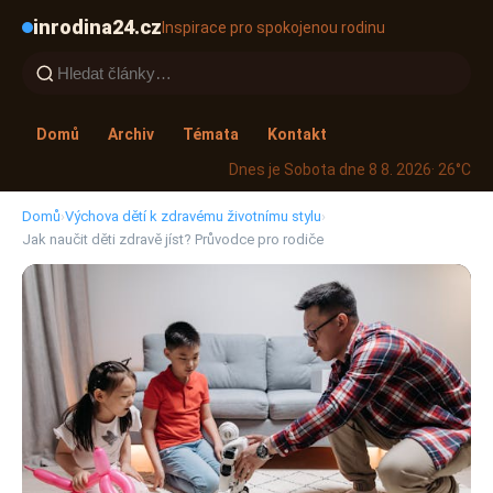
inrodina24.cz
Inspirace pro spokojenou rodinu
Domů
Archiv
Témata
Kontakt
Dnes je Sobota dne 8 8. 2026
· 26°C
Domů
›
Výchova dětí k zdravému životnímu stylu
›
Jak naučit děti zdravě jíst? Průvodce pro rodiče