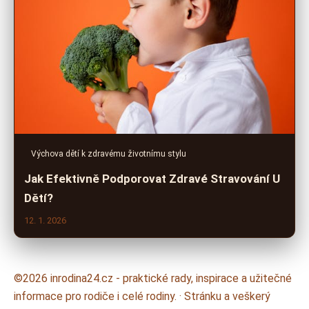
Výchova dětí k zdravému životnímu stylu
Jak Efektivně Podporovat Zdravé Stravování U
Dětí?
12. 1. 2026
©2026 inrodina24.cz - praktické rady, inspirace a užitečné
informace pro rodiče i celé rodiny. · Stránku a veškerý