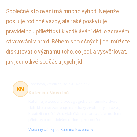
Společné stolování má mnoho výhod. Nejenže
posiluje rodinné vazby, ale také poskytuje
pravidelnou příležitost k vzdělávání dětí o zdravém
stravování v praxi. Během společných jídel můžete
diskutovat o významu toho, co jedí, a vysvětlovat,
jak jednotlivé součásti jejich jíd
Výchova, kreativita, zdraví
42 článků
KN
Kateřina Novotná
Kateřina je zkušená pedagogička a maminka dvou
dětí, která se zaměřuje na zdravý životní styl a rozvoj
kreativity u dětí. Ve svých článcích propojuje moderní
přístupy s praktickými radami pro rodiče.
Všechny články od Kateřina Novotná →