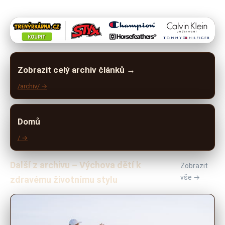
Zobrazit celý archiv článků →
/archiv/ →
Domů
/ →
Další z archivu – Výchova dětí k
Zobrazit
vše →
zdravému životnímu stylu