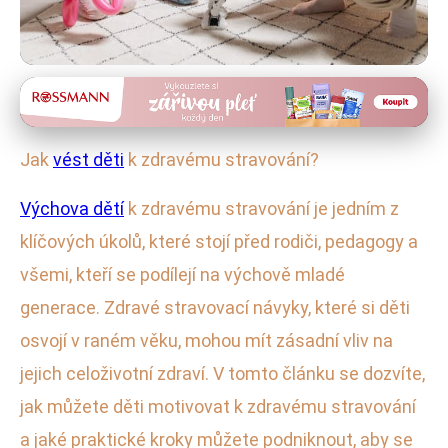
Výchova dětí k zdravému životnímu stylu
Jak naučit děti zdravě jíst?
Jak
vést děti
k zdravému stravování?
Průvodce pro rodiče
Výchova dětí
k zdravému stravování je jedním z
11. 2. 2026
· 4 min čtení · Autor: Kateřina Novotná
klíčových úkolů, které stojí před rodiči, pedagogy a
všemi, kteří se podílejí na výchově mladé
generace. Zdravé stravovací návyky, které si děti
osvojí v raném věku, mohou mít zásadní vliv na
jejich celoživotní zdraví. V tomto článku se dozvíte,
jak můžete děti motivovat k zdravému stravování
a jaké praktické kroky můžete podniknout, aby se