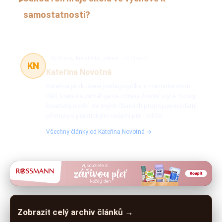
samostatnosti?
Výchova, kreativita, zdraví
42 článků
KN
Kateřina Novotná
Kateřina je zkušená pedagogička a maminka dvou
dětí, která se zaměřuje na zdravý životní styl a rozvoj
kreativity u dětí. Ve svých článcích propojuje moderní
přístupy s praktickými radami pro rodiče.
Všechny články od Kateřina Novotná →
Zobrazit celý archiv článků →