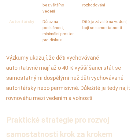
bez většího
rozhodování
vedení
Autoritářský
Důraz na
Dítě je závislé na vedení,
poslušnost,
bojí se samostatnosti
minimální prostor
pro diskuzi
Výzkumy ukazují, že děti vychovávané
autoritativně mají až o 40 % vyšší šanci stát se
samostatnými dospělými než děti vychovávané
autoritářsky nebo permisivně. Důležité je tedy najít
rovnováhu mezi vedením a volností.
Praktické strategie pro rozvoj
samostatnosti krok za krokem