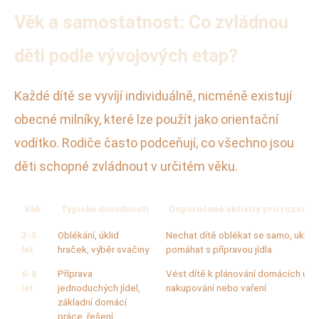
Věk a samostatnost: Co zvládnou
děti podle vývojových etap?
Každé dítě se vyvíjí individuálně, nicméně existují
obecné milníky, které lze použít jako orientační
vodítko. Rodiče často podceňují, co všechno jsou
děti schopné zvládnout v určitém věku.
Věk
Typické dovednosti
Doporučené aktivity pro rozvoj 
3-5
Oblékání, úklid
Nechat dítě oblékat se samo, uklíze
let
hraček, výběr svačiny
pomáhat s přípravou jídla
6-8
Příprava
Vést dítě k plánování domácích úkol
let
jednoduchých jídel,
nakupování nebo vaření
základní domácí
práce, řešení