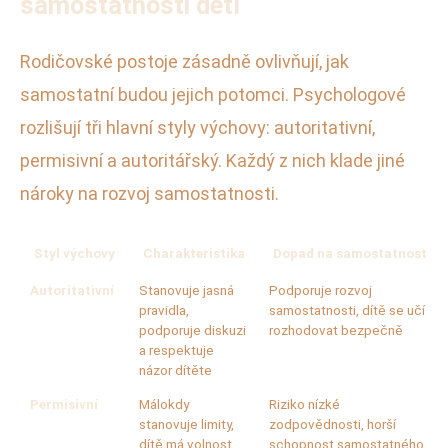
samostatnosti dětí
Rodičovské postoje zásadně ovlivňují, jak
samostatní budou jejich potomci. Psychologové
rozlišují tři hlavní styly výchovy: autoritativní,
permisivní a autoritářský. Každý z nich klade jiné
nároky na rozvoj samostatnosti.
Styl výchovy
Charakteristika
Dopad na samostatnost
Autoritativní
Stanovuje jasná
Podporuje rozvoj
pravidla,
samostatnosti, dítě se učí
podporuje diskuzi
rozhodovat bezpečně
a respektuje
názor dítěte
Permisivní
Málokdy
Riziko nízké
stanovuje limity,
zodpovědnosti, horší
dítě má volnost
schopnost samostatného