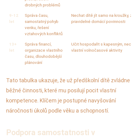
drobných problémů
9-12
Správa času,
Nechat dítě jít samo na kroužky, za
let
samostatný pohyb
pravidelné domácí povinnosti
venku, řešení
vztahových konfliktů
13+
Správa financí,
Učit hospodařit s kapesným, nechat
let
organizace vlastního
vlastní volnočasové aktivity
času, dlouhodobější
plánování
Tato tabulka ukazuje, že už předškolní dítě zvládne
běžné činnosti, které mu posilují pocit vlastní
kompetence. Klíčem je postupné navyšování
náročnosti úkolů podle věku a schopností.
Podpora samostatnosti v