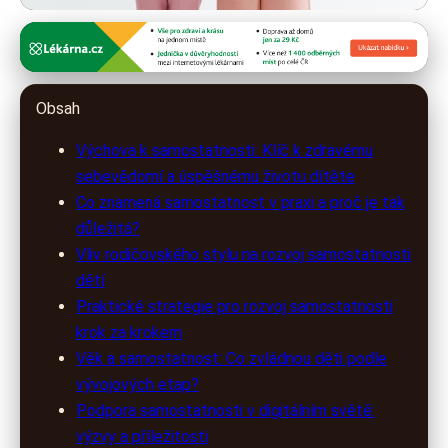
inrodina24.cz
Jak podpořit samostatnost dětí
Obsah
pro zdravé sebevědomí a úspěch
Výchova k samostatnosti: Klíč k zdravému
11. 3. 2026
· 10 min čtení · Autor: Kateřina Novotná
sebevědomí a úspěšnému životu dítěte
Co znamená samostatnost v praxi a proč je tak
důležitá?
Vliv rodičovského stylu na rozvoj samostatnosti
dětí
Praktické strategie pro rozvoj samostatnosti
krok za krokem
Věk a samostatnost: Co zvládnou děti podle
vývojových etap?
Podpora samostatnosti v digitálním světě:
výzvy a příležitosti