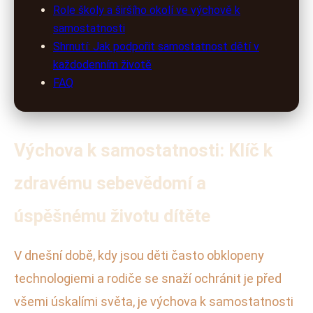
Role školy a širšího okolí ve výchově k
samostatnosti
Shrnutí: Jak podpořit samostatnost dětí v
každodenním životě
FAQ
Výchova k samostatnosti: Klíč k
zdravému sebevědomí a
úspěšnému životu dítěte
V dnešní době, kdy jsou děti často obklopeny
technologiemi a rodiče se snaží ochránit je před
všemi úskalími světa, je výchova k samostatnosti