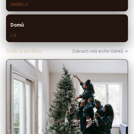
/archiv/ →
Domů
/ →
Další z archivu
Zobrazit celý archiv článků →