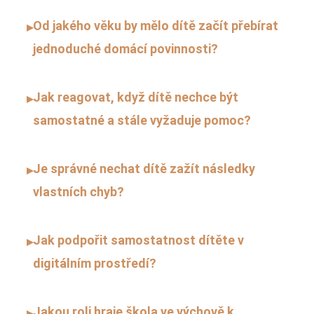
Od jakého věku by mělo dítě začít přebírat
▸
jednoduché domácí povinnosti?
Jak reagovat, když dítě nechce být
▸
samostatné a stále vyžaduje pomoc?
Je správné nechat dítě zažít následky
▸
vlastních chyb?
Jak podpořit samostatnost dítěte v
▸
digitálním prostředí?
Jakou roli hraje škola ve výchově k
▸