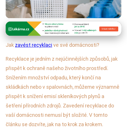
Efektivní domácí hospodaření
Snadné způsoby, jak efektivně
Jak
zavést recyklaci
ve své domácnosti?
zavést recyklaci doma
Recyklace je jedním z nejúčinnějších způsobů, jak
28. 1. 2026
· 4 min čtení · Autor: Veronika Bartošová
přispět k ochraně našeho životního prostředí.
Snížením množství odpadu, který končí na
skládkách nebo v spalovnách, můžeme významně
přispět k snížení emisí skleníkových plynů a
šetření přírodních zdrojů. Zavedení recyklace do
vaší domácnosti nemusí být složité. V tomto
článku se dozvíte, jak na to krok za krokem.