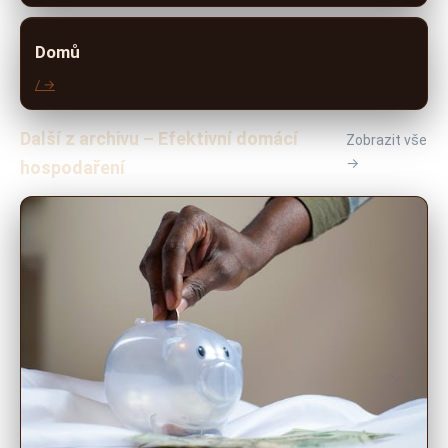
Domů
/ →
Další z archivu – Efektivní domácí
Zobrazit vše
→
hospodaření