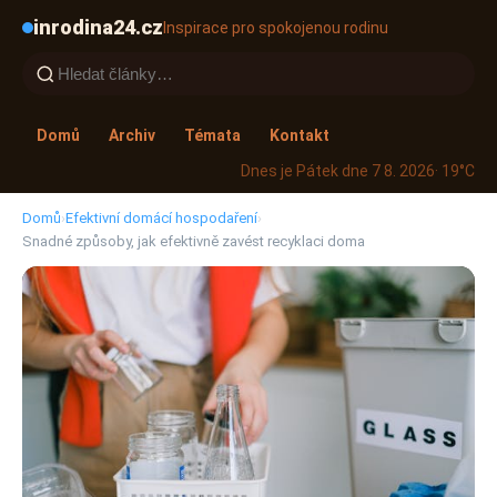
inrodina24.cz
Inspirace pro spokojenou rodinu
Domů
Archiv
Témata
Kontakt
Dnes je Pátek dne 7 8. 2026
· 19°C
Domů
›
Efektivní domácí hospodaření
›
Snadné způsoby, jak efektivně zavést recyklaci doma