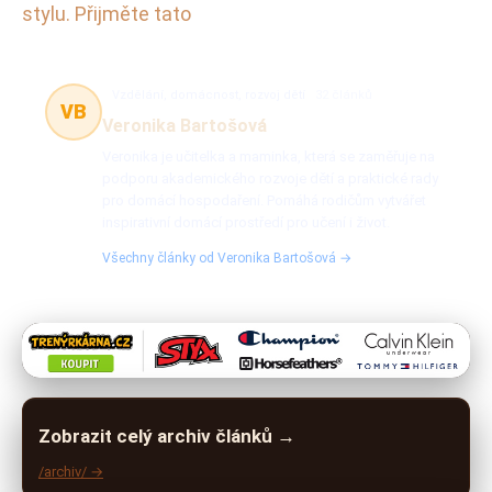
stylu. Přijměte tato
Vzdělání, domácnost, rozvoj dětí
32 článků
VB
Veronika Bartošová
Veronika je učitelka a maminka, která se zaměřuje na
podporu akademického rozvoje dětí a praktické rady
pro domácí hospodaření. Pomáhá rodičům vytvářet
inspirativní domácí prostředí pro učení i život.
Všechny články od Veronika Bartošová →
Zobrazit celý archiv článků →
/archiv/ →