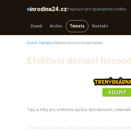
inrodina24.cz
Inspirace pro spokojenou rodinu
Domů
Archiv
Témata
Kontakt
Domů
›
Témata
›
Efektivní domácí hospodaření
Efektivní domácí hospod
Tipy a triky pro efektivní správu domácnosti, rodinnéh
Snadné způsoby, jak efektivně zavést recyklac