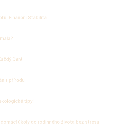
u: Finanční Stabilita
dmala?
Každý Den!
ánit přírodu
kologické tipy!
t domácí úkoly do rodinného života bez stresu