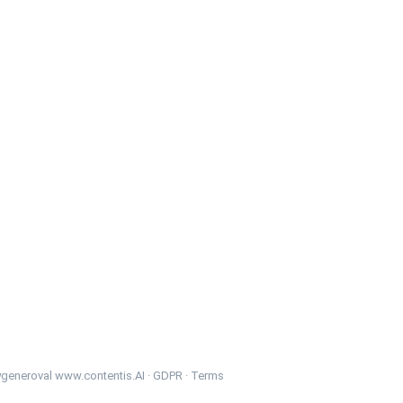
vygeneroval
www.contentis.AI
·
GDPR
·
Terms