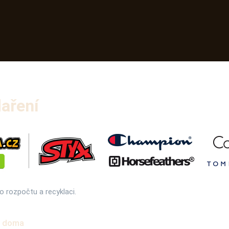
aření
o rozpočtu a recyklaci.
i doma